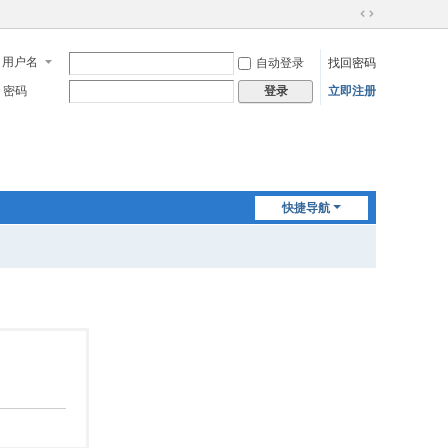
切
换
用户名
自动登录
找回密码
到
宽
密码
立即注册
登录
版
快捷导航