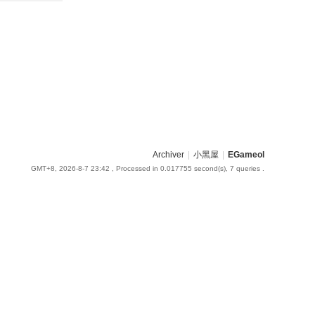
Archiver
|
小黑屋
|
EGameol
GMT+8, 2026-8-7 23:42
, Processed in 0.017755 second(s), 7 queries .