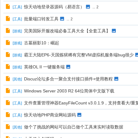
惊天动地登录器源码（易语言）
[
工具
]
...
2
批量端口转发工具
[
工具
]
...
2
完美国际开服改端必备工具大全【全套工具】
[
游戏
]
古墓丽影10：崛起
[
游戏
]
霸王大陆EP6-天国炼狱稀有完整VM虚拟机服务端bug很少
[
游戏
]
英雄OL II 一键服务端
[
游戏
]
Discuz论坛多合一聚合支付接口插件+使用教程
[
其他
]
Windows Server 2003 R2 64位简体中文版下载
[
工具
]
文件查重管理神器EasyFileCount v3.0.1.9，支持查看
[
工具
]
惊天动地PHP商业网站源码
[
工具
]
做个了挑战的网站可以自己做个工具来实时读取数据
[
其他
]