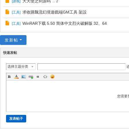
大天使之剑源码
[
游戏
]
...
2
求收購飄流幻境遊戲端GM工具 架設
[
工具
]
WinRAR下载 5.50 简体中文烈火破解版 32、64
[
工具
]
发新帖
快速发帖
选择主题分类
您需要
发表帖子