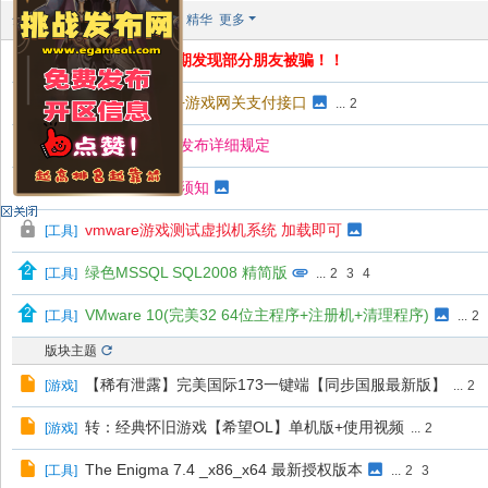
l
全部主题
最新
热门
热帖
精华
更多
公告:
请注意！！近期发现部分朋友被骗！！
游戏充值平台+游戏网关支付接口
[
工具
]
...
2
[EGameol]论坛资源发布详细规定
[EGameol]论坛入坑须知
vmware游戏测试虚拟机系统 加载即可
[
工具
]
绿色MSSQL SQL2008 精简版
[
工具
]
...
2
3
4
VMware 10(完美32 64位主程序+注册机+清理程序)
[
工具
]
...
2
版块主题
【稀有泄露】完美国际173一键端【同步国服最新版】
[
游戏
]
...
2
转：经典怀旧游戏【希望OL】单机版+使用视频
[
游戏
]
...
2
The Enigma 7.4 _x86_x64 最新授权版本
[
工具
]
...
2
3