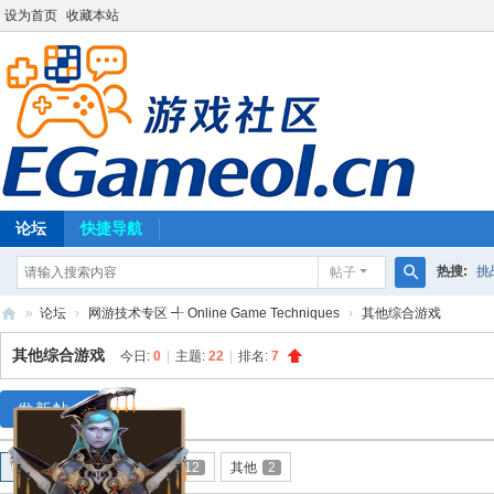
设为首页
收藏本站
论坛
快捷导航
热搜:
挑
帖子
搜
»
论坛
›
网游技术专区 ╃ Online Game Techniques
›
其他综合游戏
索
E
其他综合游戏
今日:
0
|
主题:
22
|
排名:
7
G
a
发新帖
m
全部
游戏
7
工具
12
其他
2
eo